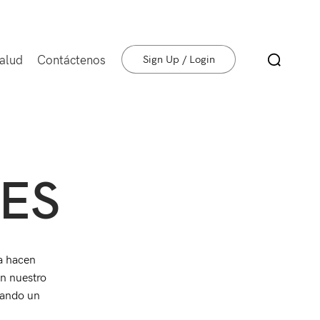
salud
Contáctenos
Sign Up / Login
ES
a hacen
an nuestro
eando un