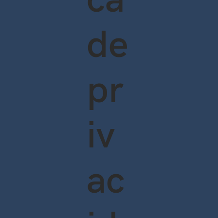
ca
de
pr
iv
ac