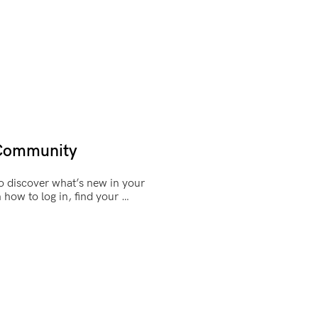
 Community
o discover what’s new in your 
ow to log in, find your 
ore Conversation Centers, 
ation and settings, and update 