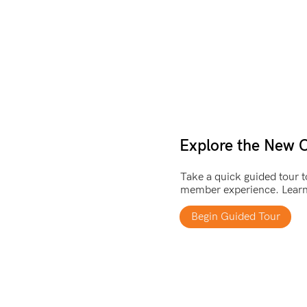
Explore the New
Take a quick guided tour t
member experience. Learn h
community dashboard, expl
access your account inform
Begin Guided Tour
your account email.